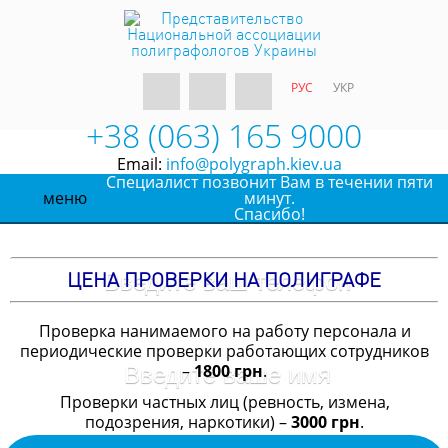
РУС
УКР
+38 (063) 165 9000
Email:
info@polygraph.kiev.ua
Специалист позвонит Вам в течении пяти
меню
минут.
Спасибо!
ЦЕНА ПРОВЕРКИ НА ПОЛИГРАФЕ
Проверка нанимаемого на работу персонала и
периодические проверки работающих сотрудников
–
1800 грн
.
Проверки частных лиц (ревность, измена,
подозрения, наркотики) –
3000 грн
.