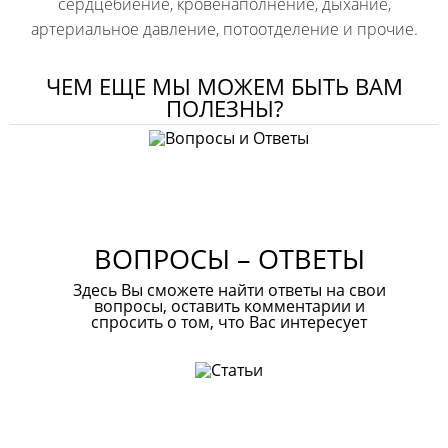
сердцебиение, кровенаполнение, дыхание,
артериальное давление, потоотделение и прочие.
Киевское представительство Национальной
ЧЕМ ЕЩЕ МЫ МОЖЕМ БЫТЬ ВАМ
Ассоциации Полиграфологов Украины проводит
ПОЛЕЗНЫ?
проверки на полиграфе при помощи современного и
передового детектора лжи Рубикон (тест детектор лжи).
Это единственная модель полиграфа во всей Украине,
которая отвечает требованиям ДСТУ 8692:2016.
Полиграф Рубикон был разработан ведущими
ВОПРОСЫ – ОТВЕТЫ
украинскими инженерами и управляется наилучшим
программным обеспечением.
Здесь Вы сможете найти ответы на свои
вопросы, оставить комментарии и
спросить о том, что Вас интересует
Проверка на полиграфе от НАПУ в Киеве поможет в
следующих случаях:
● Полностью снять даже обоснованные подозрения с
невиновного человека и впоследствии найти