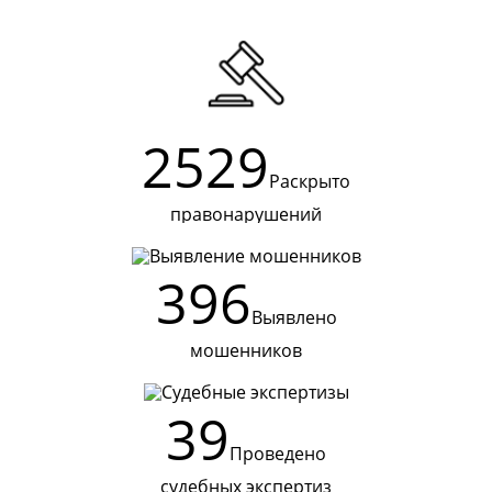
2529
Раскрыто
правонарушений
396
Выявлено
мошенников
39
Проведено
судебных экспертиз