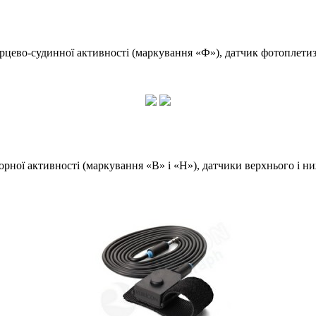
рцево-судинної активності (маркування «Ф»), датчик фотоплети
орної активності (маркування «В» і «Н»), датчики верхнього і 