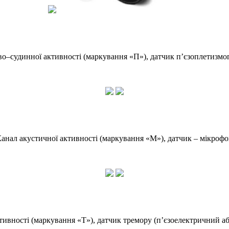
во–судинної активності (маркування «П»), датчик п’єзоплетизмо
анал акустичної активності (маркування «М»), датчик – мікроф
тивності (маркування «Т»), датчик тремору (п’єзоелектричний 