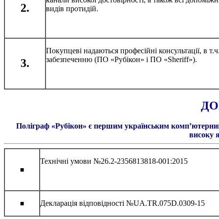
2.
видів протидій.
Покупцеві надаються професійні консультації, в т.ч
забезпеченню (ПО «Рубікон» і ПО «Sheriff»).
3.
ДО
Поліграф «Рубікон» є першим українським комп’ютерним 
високу 
Технічні умови №26.2-2356813818-001:2015
■
Декларація відповідності №UA.TR.075D.0309-15
■