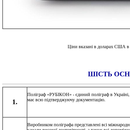
Ціни вказані в доларах США в 
ШІСТЬ ОСН
Поліграф «РУБІКОН» - єдиний поліграф в Україні,
має всю підтверджуючу документацію.
1.
Виробником поліграфа представлені всі міжнародно
канали високої достовірності, а також всі допоміжні