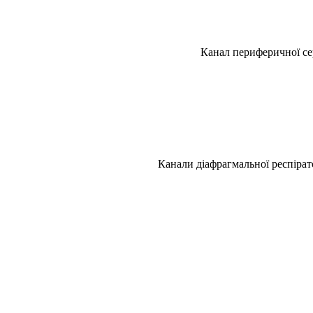
Канал периферичної се
Канали діафрагмальної респірат