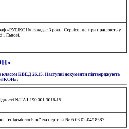
іграф «РУБІКОН» складає 3 роки. Сервісні центри працюють у
і і Львові.
ОН»
з класом КВЕД 26.15.
Наступні документи підтверджують
УБІКОН»:
відності №UA1.190.001 9016-15
о – епідеміологічної експертизи №05.03.02-04/18587