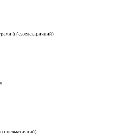
грами (п’єзоелектричний)
он
або пневматичний)