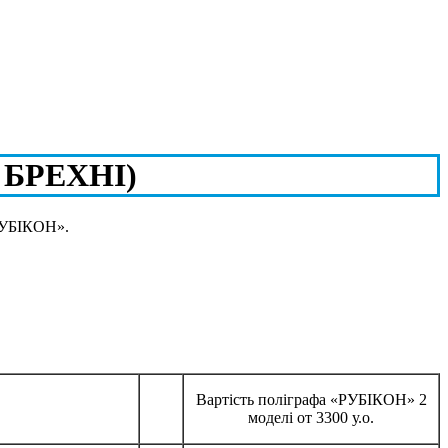
 БРЕХНІ)
«РУБІКОН».
Вартість поліграфа «РУБІКОН» 2
моделі от 3300 у.о.